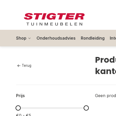
Shop
Onderhoudsadvies
Rondleiding
In
Prod
Terug
kant
Prijs
Geen prod
€0 - €5