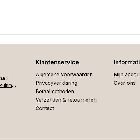
Klantenservice
Informat
Algemene voorwaarden
Mijn accou
mail
Privacyverklaring
Over ons
h
ome[at]stigter-tuinmeubelen.nl
Betaalmethoden
Verzenden & retourneren
Contact