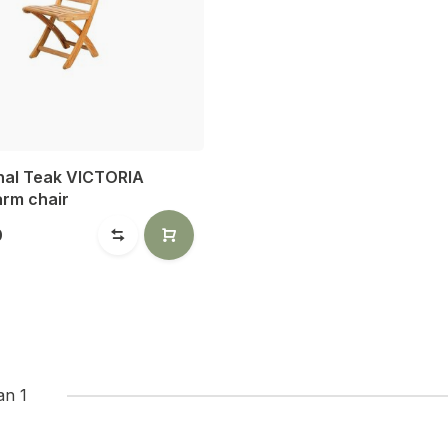
onal Teak VICTORIA
arm chair
0
an 1