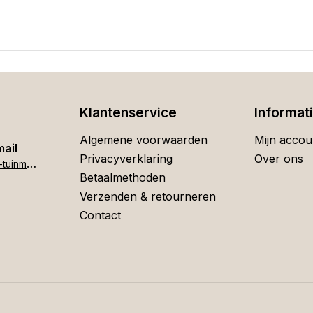
Klantenservice
Informat
Algemene voorwaarden
Mijn accou
mail
Privacyverklaring
Over ons
h
ome[at]stigter-tuinmeubelen.nl
Betaalmethoden
Verzenden & retourneren
Contact