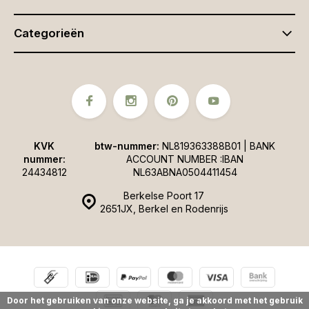
Categorieën
KVK
btw-nummer:
NL819363388B01 | BANK
nummer:
ACCOUNT NUMBER :IBAN
24434812
NL63ABNA0504411454
Berkelse Poort 17
2651JX, Berkel en Rodenrijs
Door het gebruiken van onze website, ga je akkoord met het gebruik