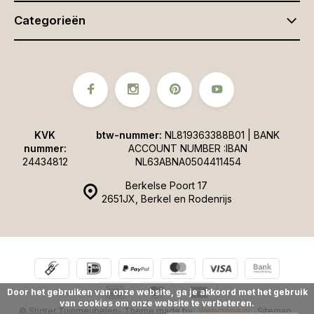
Categorieën
KVK
btw-nummer:
NL819363388B01 | BANK
nummer:
ACCOUNT NUMBER :IBAN
24434812
NL63ABNA0504411454
Berkelse Poort 17
2651JX, Berkel en Rodenrijs
Door het gebruiken van onze website, ga je akkoord met het gebruik
van cookies om onze website te verbeteren.
© Stigter Tuinmeubelen
- Theme made by
Webdinge.nl
Sitemap