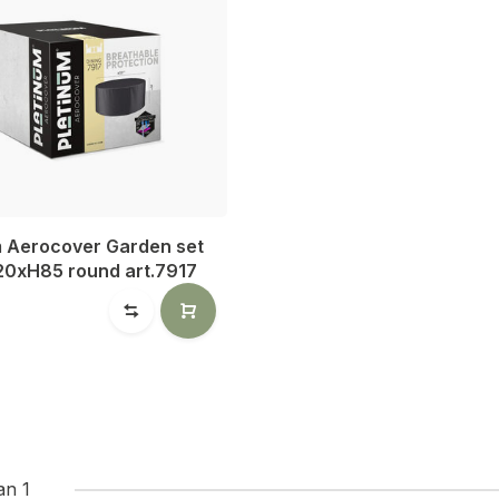
m Aerocover Garden set
20xH85 round art.7917
an 1