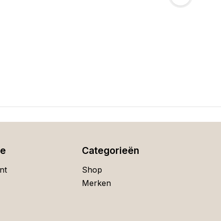
ie
Categorieën
nt
Shop
Merken