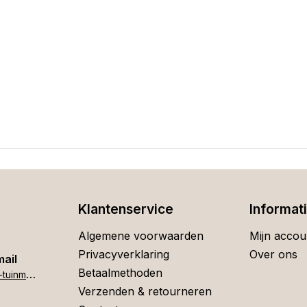
Klantenservice
Informat
Algemene voorwaarden
Mijn accou
Privacyverklaring
Over ons
mail
Betaalmethoden
h
ome[at]stigter-tuinmeubelen.nl
Verzenden & retourneren