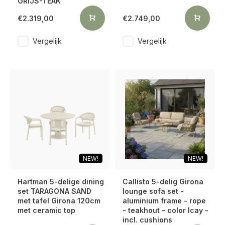
GRIJS-TEAK
€2.319,00
€2.749,00
Vergelijk
Vergelijk
NEW!
NEW!
Hartman 5-delige dining
Callisto 5-delig Girona
set TARAGONA SAND
lounge sofa set -
met tafel Girona 120cm
aluminium frame - rope
met ceramic top
- teakhout - color lcay -
incl. cushions