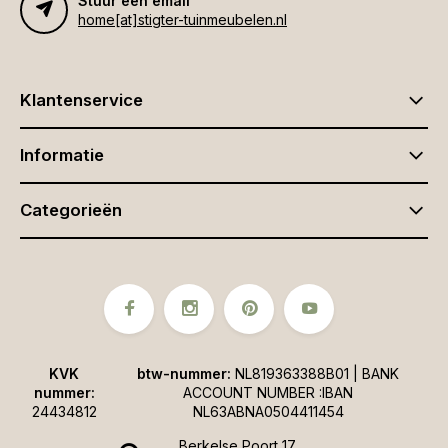
Stuur een email
home[at]stigter-tuinmeubelen.nl
Klantenservice
Informatie
Categorieën
KVK
btw-nummer:
NL819363388B01 | BANK
nummer:
ACCOUNT NUMBER :IBAN
24434812
NL63ABNA0504411454
Berkelse Poort 17