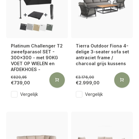
Platinum Challenger T2
Tierra Outdoor Fiona 4-
zweefparasol SET -
delige 3-seater sofa set
300x300 - met 90KG
antraciet frame /
VOET OP WIELEN en
charcoal grijs kussens
AFDEKHOES -
€820,95
€3.176,00
€739,00
€2.999,00
Vergelijk
Vergelijk